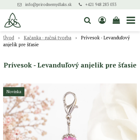
info@prirodnemydlaks.sk
+421 948 283 033
Úvod
Kačanka - ručná tvorba
Prívesok - Levanduľový
anjelik pre šťasie
Prívesok - Levanduľový anjelik pre šťasie
Novinka