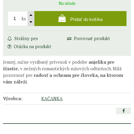
Na sklade
ks
Pridať do košíka
Strážny pes
Porovnať produkt
Otázka na produkt
Jemný, ručne vyrábaný prívesok v podobe
anjelika pre
šťastie
, v nežných romantických ružových odtieňoch. Milá
pozornosť pre
radosť a ochranu pre človeka, na ktorom
vám záleží
.
Výrobca:
KAČANKA