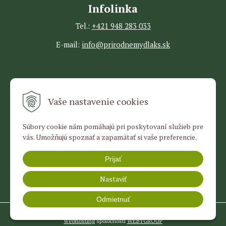
Infolinka
Tel.:
+421 948 283 033
E-mail:
info@prirodnemydlaks.sk
Všetko o nákupe
Vaše nastavenie cookies
Obchodné podmienky
Súbory cookie nám pomáhajú pri poskytovaní služieb pre
Ochrana osobných údajov
vás. Umožňujú spoznať a zapamätať si vaše preferencie.
Doprava a platba
Prijať
Nastaviť
Odmietnuť
© 2026 KS Prírodné mydlá a kozmetika •
tvorba eshopu cez UNIobchod
,
webhosting
spoločnosti
WEBYGROUP