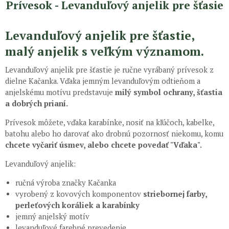
Prívesok - Levanduľový anjelik pre šťasie
Levanduľový anjelik pre šťastie,
malý anjelik s veľkým významom.
Levanduľový anjelik pre šťastie je ručne vyrábaný prívesok z
dielne Kačanka. Vďaka jemným levanduľovým odtieňom a
anjelskému motívu predstavuje
milý symbol ochrany, šťastia
a dobrých prianí.
Prívesok môžete, vďaka karabínke, nosiť na kľúčoch, kabelke,
batohu alebo ho darovať ako drobnú pozornosť niekomu, komu
chcete vyčariť úsmev, alebo chcete povedať "Vďaka".
Levanduľový anjelik:
ručná výroba značky Kačanka
vyrobený z kovových komponentov
striebornej farby,
perleťových koráliek a karabínky
jemný anjelský motív
levanduľové farebné prevedenie