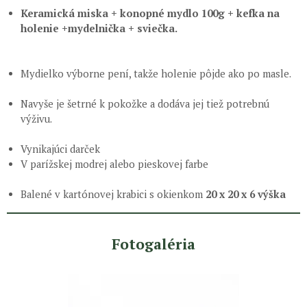
Keramická miska + konopné mydlo 100g + kefka na
holenie +mydelnička + sviečka.
Mydielko výborne pení, takže holenie pôjde ako po masle.
Navyše je šetrné k pokožke a dodáva jej tiež potrebnú
výživu.
Vynikajúci darček
V parížskej modrej alebo pieskovej farbe
Balené v kartónovej krabici s okienkom
20 x 20 x 6 výška
Fotogaléria