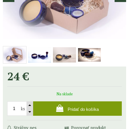
24
€
Na sklade
ks
Pridať do košíka
Strážny pes
Porovnať produkt