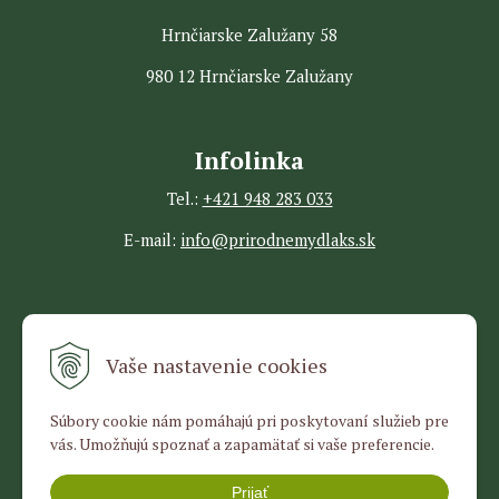
Hrnčiarske Zalužany 58
980 12 Hrnčiarske Zalužany
Infolinka
Tel.:
+421 948 283 033
E-mail:
info@prirodnemydlaks.sk
Všetko o nákupe
Vaše nastavenie cookies
Obchodné podmienky
Súbory cookie nám pomáhajú pri poskytovaní služieb pre
Ochrana osobných údajov
vás. Umožňujú spoznať a zapamätať si vaše preferencie.
Doprava a platba
Prijať